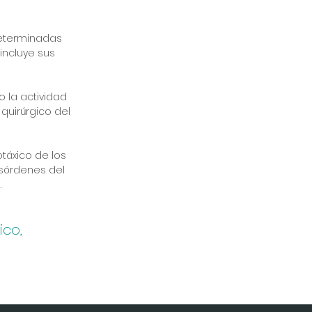
determinadas
incluye sus
o la actividad
quirúrgico del
otáxico de los
esórdenes del
.
ico,