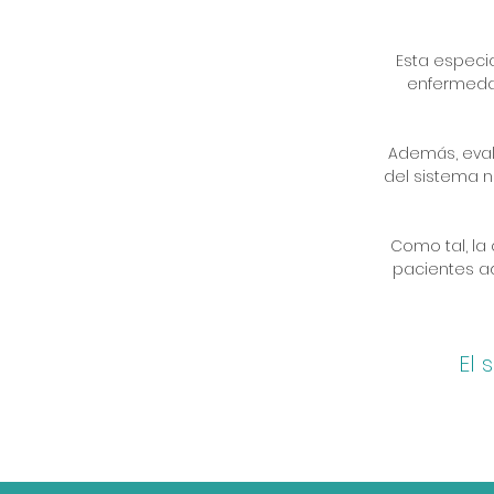
Esta especi
enfermedad
Además, evalú
del sistema n
Como tal, la 
pacientes ad
El 