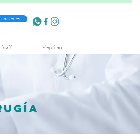
e pacientes
Staff
Meprilan
RUGÍA