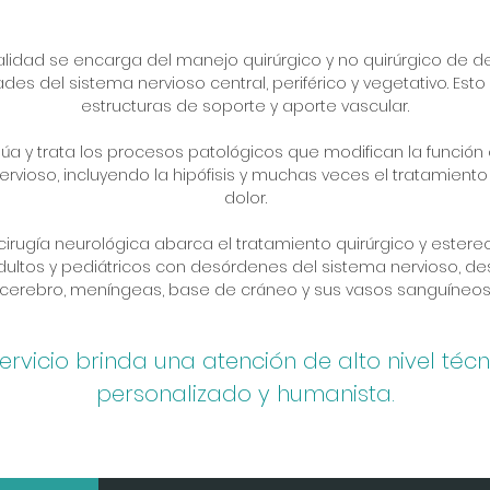
alidad se encarga del manejo quirúrgico y no quirúrgico de 
es del sistema nervioso central, periférico y vegetativo. Esto 
estructuras de soporte y aporte vascular.
a y trata los procesos patológicos que modifican la función 
ervioso, incluyendo la hipófisis y muchas veces el tratamiento 
dolor.
cirugía neurológica abarca el tratamiento quirúrgico y estere
ultos y pediátricos con desórdenes del sistema nervioso, d
cerebro, meníngeas, base de cráneo y sus vasos sanguíneos
servicio brinda una atención de alto nivel técn
personalizado y humanista.